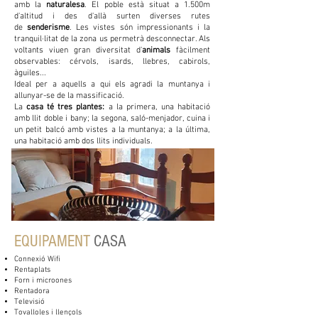
amb la
naturalesa
. El poble està situat a 1.500m
d'altitud i des d'allà surten diverses rutes
de
senderisme
. Les vistes són impressionants i la
tranquil·litat de la zona us permetrà desconnectar. Als
voltants viuen gran diversitat d'
animals
fàcilment
observables
: cérvols, isards, llebres, cabirols,
àguiles...
Ideal per a aquells a qui
els agradi la muntanya i
allunyar-se de la massificació.
La
casa té tres plantes:
a la primera, una habitació
amb llit doble i bany; la segona, saló-menjador, cuina i
un petit balcó amb vistes a la muntanya; a la última,
una habitació amb dos llits individuals.
EQUIPAMENT
CASA
Connexió Wifi
Rentaplats
Forn i microones
Rentadora
Televisió
Tovalloles i llençols